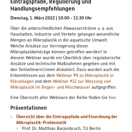
Eintragspfade, Regulierung und
Handlungsempfehlungen
PlastikNet
Dienstag, 1. März 2022 | 10:00 - 11:30 Uhr
Joint Projects
Über die unterschiedlichen Abwasserströme u. a. aus
Haushalten, Industrie und Verkehr gelangen wesentliche
Map
Mengen an Mikroplastik in die aquatische Umwelt.
Welche Ansätze zur Verringerung dieser
Mikroplastikeinträge können getroffen werden? In
Overview
diesem Webinar wurde ein Überblick über regulatorische
Ansätze und technische Maßnahmen gegeben und mit
Events
den Teilnehmern/innen diskutiert. Dazu wurden auch die
Erkenntnissen aus dem
Webinar #9 zu Mikroplastik in
Kläranlagen
und dem
Webinar #12 zur Messung von
Publications
Mikroplastik im Regen- und Mischwasser
aufgegriffen.
News
Eine Übersicht aller Webinare der Reihe finden Sie
hier
.
Präsentationen
Results
Übersicht über die Eintragspfade und Einordnung der
(scientific) Publications
Mikroplastik-Problematik
Prof. Dr. Matthias Barjenbruch, TU Berlin