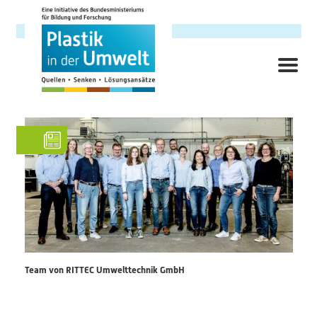
Direkt
zum
Inhalt
ME
Hauptnavigation
Forschungsschwerpunkt
Hintergrund
Ziele
Themenbereiche
Querschnittsthemen
Team von RITTEC Umwelttechnik GmbH
AnsprechpartnerInnen