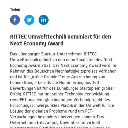
PlastikNet
Teilen
Verbundprojekte
RITTEC Umwelttechnik nominiert für den
Übersicht
Next Economy Award
Übersichtskarte
Das Lüneburger Startup-Unternehmen RITTEC
Umwelttechnik gehört zu den neun Finalisten des Next
Economy Award 2021. Der Next Economy Award wird im
Veranstaltungen
Rahmen des Deutschen Nachhaltigkeitspreises verliehen
und ist für „grüne Gründer“ eine Auszeichnung von
Publikationen
hohem Rang – bereits die Nominierung aus 140
Bewerbungen ist für das Lüneburger Startup ein großer
News
Erfolg. RITTEC hat mit seiner Technologieentwicklung
revolPET aus dem gleichnamigen Verbundprojekt des
Ergebnisse
Forschungsschwerpunktes Plastik in der Umwelt für die
Lösung der globalen Probleme rund um PET-
Verpackungen besonders überzeugen können. Das
Veröffentlichungen
Unternehmen tritt Anfang November im virtuell