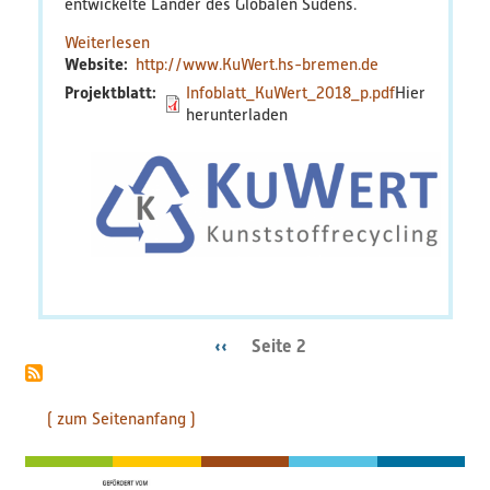
entwickelte Länder des Globalen Südens.
Weiterlesen
über
Website
http://www.KuWert.hs-bremen.de
KuWert
Projektblatt
Infoblatt_KuWert_2018_p.pdf
Vorherige
‹‹
Seite 2
Seitennummerierung
Seite
( zum Seitenanfang )