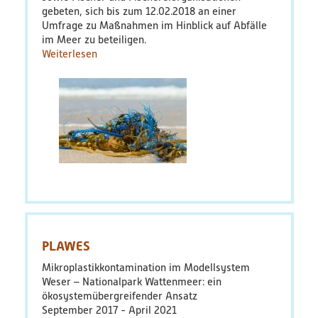
gebeten, sich bis zum 12.02.2018 an einer
PlastikNet
Umfrage zu Maßnahmen im Hinblick auf Abfälle
im Meer zu beteiligen.
Weiterlesen
über
Verbundprojekte
Offene
Konsultation
Übersicht
der
EU-
Kommission
Übersichtskarte
zur
Kunststoffstrategie
Veranstaltungen
Publikationen
News
PLAWES
Ergebnisse
Mikroplastikkontamination im Modellsystem
Weser – Nationalpark Wattenmeer: ein
Veröffentlichungen
ökosystemübergreifender Ansatz
September 2017
April 2021