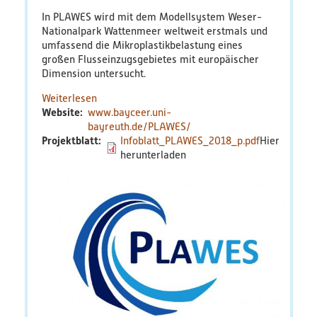
Bildungsmaterialien
In PLAWES wird mit dem Modellsystem Weser-
Nationalpark Wattenmeer weltweit erstmals und
umfassend die Mikroplastikbelastung eines
Diskussionspapiere & Statuspapiere
großen Flusseinzugsgebietes mit europäischer
Dimension untersucht.
Factsheets
Weiterlesen
über
Website
www.bayceer.uni-
PLAWES
Weitere Produkte
bayreuth.de/PLAWES/
Projektblatt
Infoblatt_PLAWES_2018_p.pdf
Leitfäden & Handbücher
Technologien & Verfahren
Video & Audio
Webinare
Blog