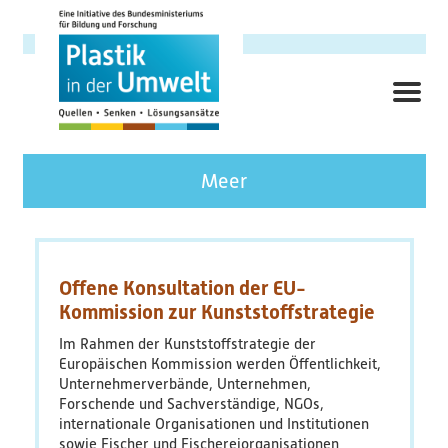
Direkt
zum
Inhalt
ME
Hauptnavigation
Forschungsschwerpunkt
Meer
Hintergrund
Ziele
Offene Konsultation der EU-
Kommission zur Kunststoffstrategie
Themenbereiche
Im Rahmen der Kunststoffstrategie der
Europäischen Kommission werden Öffentlichkeit,
Querschnittsthemen
Unternehmerverbände, Unternehmen,
Forschende und Sachverständige, NGOs,
internationale Organisationen und Institutionen
AnsprechpartnerInnen
sowie Fischer und Fischereiorganisationen