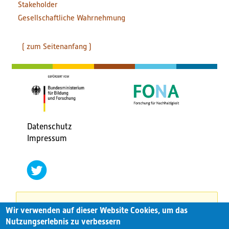
Stakeholder
Gesellschaftliche Wahrnehmung
( zum Seitenanfang )
Datenschutz
Fußbereichsmenü
Impressum
social
networks
twitter
Wir verwenden auf dieser Website Cookies, um das
This website has been turned into a static version
Nutzungserlebnis zu verbessern
on 7th November2023.