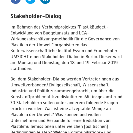
PlastikNet
Stakeholder-Dialog
Verbundprojekte
Im Rahmen des Verbundprojektes "PlastikBudget -
Entwicklung von Budgetansatz und LCA-
Übersicht
Wirkungsabschätzungsmethodik für die Governance von
Plastik in der Umwelt" organisieren das
Kulturwissenschaftliche Institut Essen und Frauenhofer
Übersichtskarte
UMSICHT einen Stakeholder-Dialog in Berlin. Dieser wird
am Montag und Dienstag, den 18. und 19. Februar 2019
stattfinden.
Veranstaltungen
Bei dem Stakeholder-Dialog werden VertreterInnen aus
Publikationen
Umweltverbänden/Zivilgesellschaft, Wissenschaft,
Industrie und Politik zusammengebracht, um über die
News
Kunststoffproblematik zu diskutieren. Mit insgesamt rund
30 Stakeholdern sollen unter anderem folgende Fragen
erörtern werden: Was ist eine akzeptable Menge an
Ergebnisse
Plastik in der Umwelt? Was können und wollen
Unternehmen und Verbände für eine Reduktion von
Veröffentlichungen
Plastikmüllemissionen unter welchen (politischen)
Bedingungen leisten? Welche Kommunikations- und