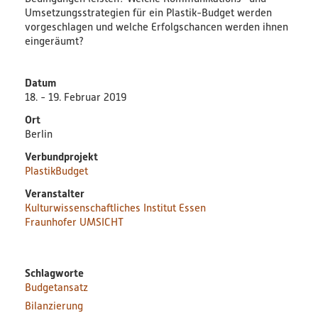
Umsetzungsstrategien für ein Plastik-Budget werden
Bildungsmaterialien
vorgeschlagen und welche Erfolgschancen werden ihnen
eingeräumt?
Diskussionspapiere & Statuspapiere
Datum
Factsheets
18. - 19. Februar 2019
Ort
Weitere Produkte
Berlin
Verbundprojekt
Leitfäden & Handbücher
PlastikBudget
Veranstalter
Technologien & Verfahren
Kulturwissenschaftliches Institut Essen
Fraunhofer UMSICHT
Video & Audio
Webinare
Schlagworte
Budgetansatz
Bilanzierung
Blog