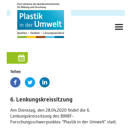
Direkt
zum
Inhalt
ME
Hauptnavigation
Forschungsschwerpunkt
Hintergrund
Teilen
Ziele
Themenbereiche
6. Lenkungskreissitzung
Am Dienstag, den 28.04.2020 findet die 6.
Querschnittsthemen
Lenkungskreissitzung des BMBF-
Forschungsschwerpunktes "Plastik in der Umwelt" statt.
AnsprechpartnerInnen