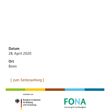
PlastikNet
Verbundprojekte
Übersicht
Übersichtskarte
Datum
28. April 2020
Veranstaltungen
Ort
Bonn
Publikationen
News
( zum Seitenanfang )
Ergebnisse
Veröffentlichungen