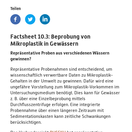
Teilen
PlastikNet
Verbundprojekte
Factsheet 10.3: Beprobung von
Übersicht
Mikroplastik in Gewässern
Repräsentative Proben aus verschiedenen Wässern
Übersichtskarte
gewinnen?
Veranstaltungen
Repräsentative Probenahmen sind entscheidend, um
wissenschaftlich verwertbare Daten zu Mikroplastik-
Gehalten in der Umwelt zu gewinnen. Dafür wird eine
Publikationen
ungefähre Vorstellung zum Mikroplastik-Vorkommen im
Untersuchungsmedium benötigt. Dies kann für Gewässer
News
z. B. über eine Einzelbeprobung mittels
Durchflusszentrifuge erfolgen. Eine integrierte
Ergebnisse
Probennahme über einen längeren Zeitraum mit
Sedimentationskasten kann zeitliche Schwankungen
Veröffentlichungen
berücksichtigen.