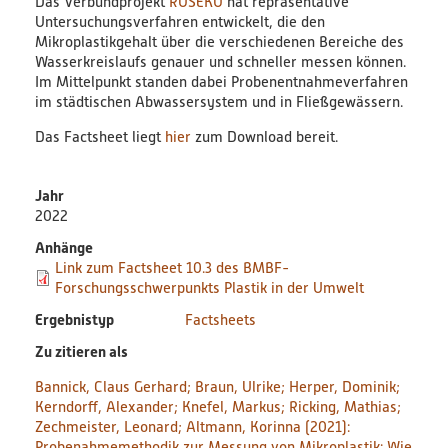
Das Verbundprojekt
RUSEKU
hat repräsentative
Bildungsmaterialien
Untersuchungsverfahren entwickelt, die den
Mikroplastikgehalt über die verschiedenen Bereiche des
Wasserkreislaufs genauer und schneller messen können.
Diskussionspapiere & Statuspapiere
Im Mittelpunkt standen dabei Probenentnahmeverfahren
im städtischen Abwassersystem und in Fließgewässern.
Factsheets
Das Factsheet liegt
hier
zum Download bereit.
Weitere Produkte
Jahr
2022
Leitfäden & Handbücher
Anhänge
Link zum Factsheet 10.3 des BMBF-
Technologien & Verfahren
Forschungsschwerpunkts Plastik in der Umwelt
Ergebnistyp
Factsheets
Video & Audio
Zu zitieren als
Webinare
Bannick, Claus Gerhard; Braun, Ulrike; Herper, Dominik;
Kerndorff, Alexander; Knefel, Markus; Ricking, Mathias;
Zechmeister, Leonard; Altmann, Korinna (2021):
Blog
Probenahmemethodik zur Messung von Mikroplastik: Wie