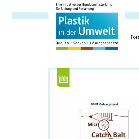
Haup
For