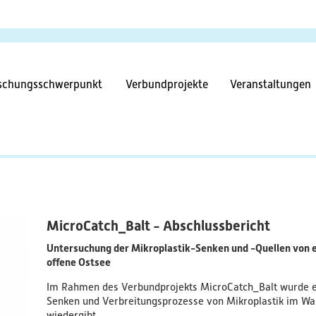
Direkt
zum
Inhalt
tnavigation
schungsschwerpunkt
Verbundprojekte
Veranstaltungen
MicroCatch_Balt - Abschlussbericht
Untersuchung der Mikroplastik-Senken und -Quellen von ei
offene Ostsee
Im Rahmen des Verbundprojekts MicroCatch_Balt wurde ein
Senken und Verbreitungsprozesse von Mikroplastik im Wa
wiedergibt.