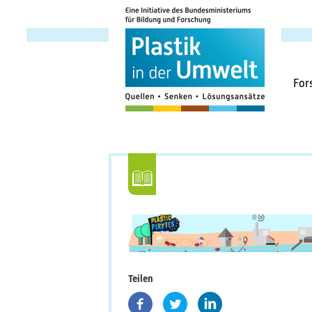
Haup
For
Teilen