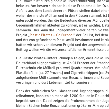
Die Umwelt ist durch globale Müllverschmutzung, insbes
belastet. Am besten sichtbar ist diese Problematik im Oz
Abfalls aus dem Landesinneren. Flüsse stellen dabei eine
woher der meiste Müll an und in den Flüssen stammt, ist
untersucht worden. Um die Bedeutung diverser Müllquell
Gegenmaßnahmen ableiten zu können, ist es wichtig, Date
sammeln. Hier kann das Engagement vieler helfen. So wie 
Projekt „
Plastic Pirates – Go Europe!
“ der Fall ist, bei d
und Art von gefundenem Plastikmüll bestimmen und karti
hatten wir schon von diesem Projekt und der angewendete
Beitrag wollen wir die wissenschaftlichen Erkenntnisse au
Die Plastic Pirates-Untersuchungen zeigen, dass die Mül
Deutschland allgegenwärtig ist: An 91 Prozent der Standor
Durchschnitt ein Müllteil pro zwei Quadratmeter. Am häuf
Plastikabfälle (ca. 27 Prozent) und Zigarettenkippen (ca. 
aufgefundene Müll stammte von Besucherinnen und Besuche
verbringen und dort Lebensmittel konsumieren.
Dank der zahlreichen Schulklassen und Jugendgruppen, die 
teilnahmen, konnten an mehr als 1.200 Stellen in Deutschl
beprobt werden. Dabei zeigen die Probennahmen der Jugen
kleinen Bächen hohe Konzentrationen größerer Mikroplast