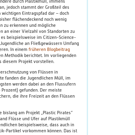
ondere durch Plastikmüll, immens
ean, jedoch stammt der Großteil des
n wichtigen Eintragspfad dar – doch
 bisher flächendeckend noch wenig
en zu erkennen und mögliche
n an einer Vielzahl von Standorten zu
es beispielsweise im Citizen-Science-
em Jugendliche an Fließgewässern Umfang
eren. In einem
früheren Blogbeitrag
n Methodik berichtet. Im vorliegenden
s diesem Projekt vorstellen.
lverschmutzung von Flüssen in
te fanden die Jugendlichen Müll, im
igsten werden dabei an den Flussufern
24 Prozent) gefunden. Der meiste
rn, die ihre Freizeit an den Flüssen
bislang am Projekt „Plastic Pirates“
and Flüsse und Ufer auf Plastikmüll
dlichen beispielsweise, dass auch in
ik-Partikel vorkommen können. Das ist