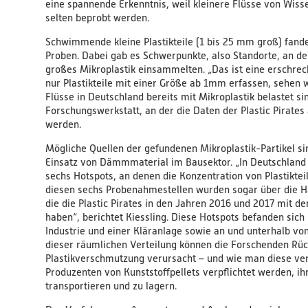
eine spannende Erkenntnis, weil kleinere Flüsse von Wis
selten beprobt werden.
Schwimmende kleine Plastikteile (1 bis 25 mm groß) fande
Proben. Dabei gab es Schwerpunkte, also Standorte, an den
großes Mikroplastik einsammelten. „Das ist eine erschre
nur Plastikteile mit einer Größe ab 1mm erfassen, sehen w
Flüsse in Deutschland bereits mit Mikroplastik belastet si
Forschungswerkstatt, an der die Daten der Plastic Pirates
werden.
Mögliche Quellen der gefundenen Mikroplastik-Partikel sin
Einsatz von Dämmmaterial im Bausektor. „In Deutschland 
sechs Hotspots, an denen die Konzentration von Plastiktei
diesen sechs Probenahmestellen wurden sogar über die Häl
die die Plastic Pirates in den Jahren 2016 und 2017 mit 
haben“, berichtet Kiessling. Diese Hotspots befanden sich
Industrie und einer Kläranlage sowie an und unterhalb v
dieser räumlichen Verteilung können die Forschenden Rüc
Plastikverschmutzung verursacht – und wie man diese ver
Produzenten von Kunststoffpellets verpflichtet werden, ih
transportieren und zu lagern.