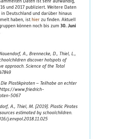
sammelten Daten ist sehr aufwändig,
16 und 2017 publiziert. Weitere Daten
o in Deutschland und darüber hinaus
mmelt haben, ist
hier
zu finden. Aktuell
dgruppen können noch bis zum
30. Juni
.
Nauendorf, A., Brennecke, D., Thiel, L.,
choolchildren discover hotspots of
tive approach. Science of the Total
147849
. Die Plastikpiraten – Teilhabe an echter
https://www.friedrich-
iraten-5067
orf, A., Thiel, M. (2019). Plastic Pirates
er sources estimated by schoolchildren.
016/j.envpol.2018.11.025