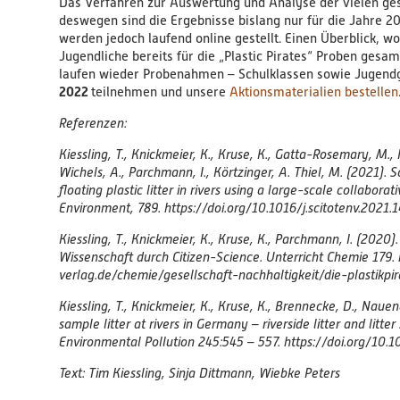
Das Verfahren zur Auswertung und Analyse der vielen ge
deswegen sind die Ergebnisse bislang nur für die Jahre 20
werden jedoch laufend online gestellt. Einen Überblick, w
Jugendliche bereits für die „Plastic Pirates“ Proben gesa
laufen wieder Probenahmen – Schulklassen sowie Jugen
2022
teilnehmen und unsere
Aktionsmaterialien bestellen
Referenzen:
Kiessling, T., Knickmeier, K., Kruse, K., Gatta-Rosemary, M., 
Wichels, A., Parchmann, I., Körtzinger, A. Thiel, M. (2021).
S
floating plastic litter in rivers using a large-scale collabora
Environment, 789. https://doi.org/10.1016/j.scitotenv.2021.
Kiessling, T., Knickmeier, K., Kruse, K., Parchmann, I. (2020)
Wissenschaft durch Citizen-Science. Unterricht Chemie 179. 
verlag.de/chemie/gesellschaft-nachhaltigkeit/die-plastikp
Kiessling, T., Knickmeier, K., Kruse, K., Brennecke, D., Nauend
sample litter at rivers in Germany – riverside litter and litt
Environmental Pollution 245:545 – 557. https://doi.org/10.1
Text: Tim Kiessling, Sinja Dittmann, Wiebke Peters