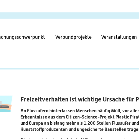
Direkt
zum
Inhalt
tnavigation
schungsschwerpunkt
Verbundprojekte
Veranstaltungen
Freizeitverhalten ist wichtige Ursache für P
An Flussufern hinterlassen Menschen häufig Müll, vor allem
Erkenntnisse aus dem Citizen-Science-Projekt Plastic Pira
und Europa an bislang mehr als 1.200 Stellen Flussufer u
Kunststoffproduzenten und ungesicherte Baustellen trage