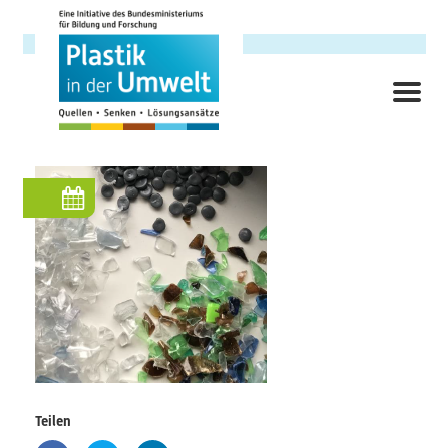
Direkt
zum
Inhalt
ME
Hauptnavigation
Forschungsschwerpunkt
Hintergrund
Ziele
Themenbereiche
Querschnittsthemen
Teilen
AnsprechpartnerInnen