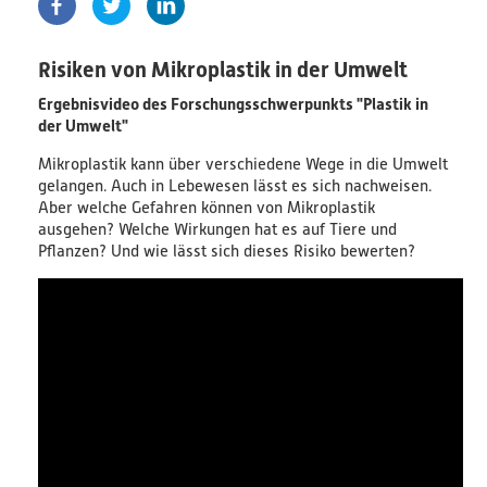
PlastikNet
Risiken von Mikroplastik in der Umwelt
Verbundprojekte
Ergebnisvideo des Forschungsschwerpunkts "Plastik in
der Umwelt"
Übersicht
Mikroplastik kann über verschiedene Wege in die Umwelt
gelangen. Auch in Lebewesen lässt es sich nachweisen.
Übersichtskarte
Aber welche Gefahren können von Mikroplastik
ausgehen? Welche Wirkungen hat es auf Tiere und
Pflanzen? Und wie lässt sich dieses Risiko bewerten?
Veranstaltungen
Publikationen
News
Ergebnisse
Veröffentlichungen