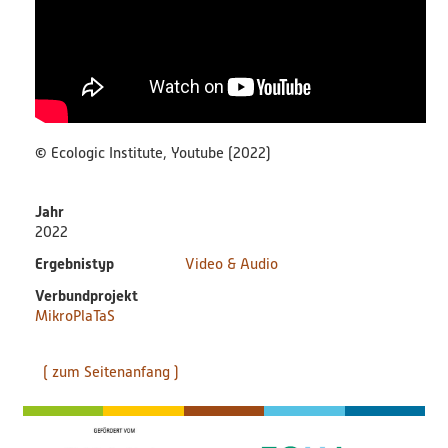
Bildungsmaterialien
Diskussionspapiere & Statuspapiere
Factsheets
©
Ecologic Institute, Youtube (2022)
Weitere Produkte
Jahr
Leitfäden & Handbücher
2022
Ergebnistyp
Video & Audio
Technologien & Verfahren
Verbundprojekt
MikroPlaTaS
Video & Audio
( zum Seitenanfang )
Webinare
Blog