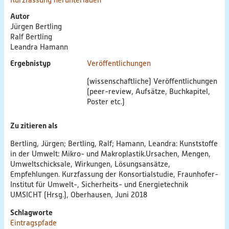
Kurzfassung herunterladen
Webinare
Autor
Jürgen Bertling
Blog
Ralf Bertling
Leandra Hamann
Ergebnistyp
Veröffentlichungen
(wissenschaftliche) Veröffentlichungen
(peer-review, Aufsätze, Buchkapitel,
Poster etc.)
Zu zitieren als
Bertling, Jürgen; Bertling, Ralf; Hamann, Leandra: Kunststoffe
in der Umwelt: Mikro- und Makroplastik.Ursachen, Mengen,
Umweltschicksale, Wirkungen, Lösungsansätze,
Empfehlungen. Kurzfassung der Konsortialstudie, Fraunhofer-
Institut für Umwelt-, Sicherheits- und Energietechnik
UMSICHT (Hrsg.), Oberhausen, Juni 2018
Schlagworte
Eintragspfade