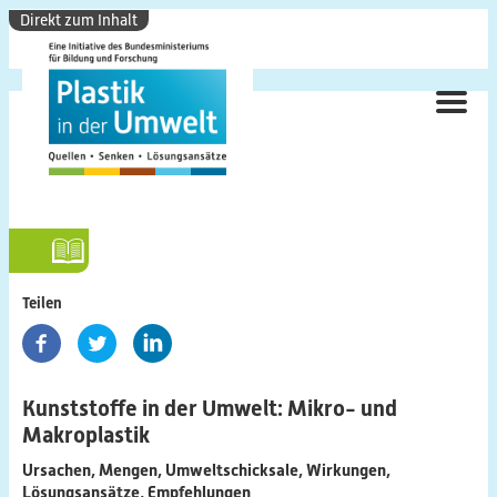
Direkt zum Inhalt
ME
Hauptnavigation
Forschungsschwerpunkt
Teilen
Hintergrund
Ziele
Kunststoffe in der Umwelt: Mikro- und
Makroplastik
Themenbereiche
Ursachen, Mengen, Umweltschicksale, Wirkungen,
Lösungsansätze, Empfehlungen