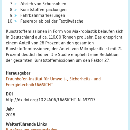
Abrieb von Schuhsohlen
Kunststoffverpackungen
Veröffentlichungen
Fahrbahnmarkierungen
Faserabrieb bei der Textilwäsche
Bildungsmaterialien
Kunststoffemissionen in Form von Makroplastik belaufen sich
in Deutschland auf ca. 116.00 Tonnen pro Jahr. Das entspricht
Diskussionspapiere & Statuspapiere
einem Anteil von 26 Prozent an den gesamten
Kunststoffemiossionen, der Anteil von Mikroplasitk ist mit 74
Prozent deutlich höher. Die Studie empfiehlt eine Reduktion
Factsheets
der gesamten Kunststoffemissionen um den Faktor 27.
Weitere Produkte
Herausgeber
Fraunhofer-Institut für Umwelt-, Sicherheits- und
Energietechnik UMSICHT
Leitfäden & Handbücher
DOI
http://dx.doi.org/10.24406/UMSICHT-N-497117
Technologien & Verfahren
Jahr
2018
Video & Audio
Weiterführende Links