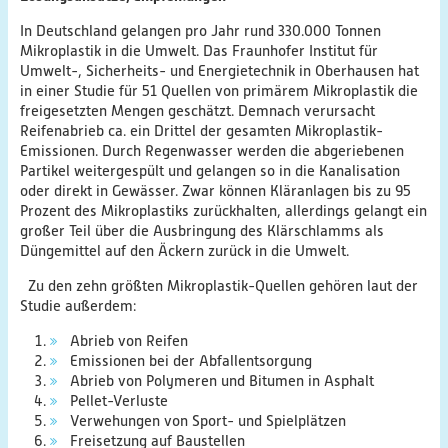
Querschnittsthemen
In Deutschland gelangen pro Jahr rund 330.000 Tonnen
Mikroplastik in die Umwelt. Das Fraunhofer Institut für
AnsprechpartnerInnen
Umwelt-, Sicherheits- und Energietechnik in Oberhausen hat
in einer Studie für 51 Quellen von primärem Mikroplastik die
PlastikNet
freigesetzten Mengen geschätzt. Demnach verursacht
Reifenabrieb ca. ein Drittel der gesamten Mikroplastik-
Emissionen. Durch Regenwasser werden die abgeriebenen
Verbundprojekte
Partikel weitergespült und gelangen so in die Kanalisation
oder direkt in Gewässer. Zwar können Kläranlagen bis zu 95
Übersicht
Prozent des Mikroplastiks zurückhalten, allerdings gelangt ein
großer Teil über die Ausbringung des Klärschlamms als
Düngemittel auf den Äckern zurück in die Umwelt.
Übersichtskarte
Zu den zehn größten Mikroplastik-Quellen gehören laut der
Studie außerdem:
Veranstaltungen
Abrieb von Reifen
Publikationen
Emissionen bei der Abfallentsorgung
Abrieb von Polymeren und Bitumen in Asphalt
News
Pellet-Verluste
Verwehungen von Sport- und Spielplätzen
Ergebnisse
Freisetzung auf Baustellen