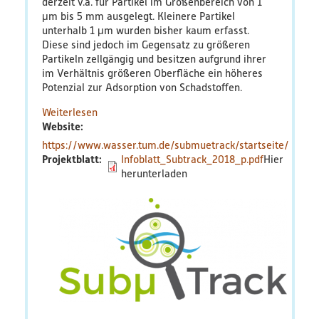
derzeit v.a. für Partikel im Größenbereich von 1
μm bis 5 mm ausgelegt. Kleinere Partikel
PlastikNet
unterhalb 1 μm wurden bisher kaum erfasst.
Diese sind jedoch im Gegensatz zu größeren
Partikeln zellgängig und besitzen aufgrund ihrer
Verbundprojekte
im Verhältnis größeren Oberfläche ein höheres
Potenzial zur Adsorption von Schadstoffen.
Übersicht
Weiterlesen
über
Website
SubμTrack
Übersichtskarte
https://www.wasser.tum.de/submuetrack/startseite/
Projektblatt
Infoblatt_Subtrack_2018_p.pdf
Veranstaltungen
Publikationen
News
Ergebnisse
Veröffentlichungen