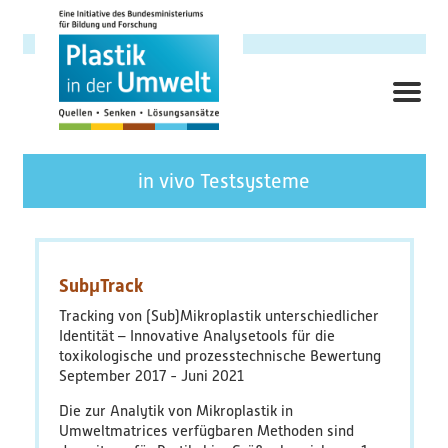
Direkt
zum
Inhalt
ME
Hauptnavigation
Forschungsschwerpunkt
in vivo Testsysteme
Hintergrund
Ziele
SubμTrack
Tracking von (Sub)Mikroplastik unterschiedlicher
Themenbereiche
Identität – Innovative Analysetools für die
toxikologische und prozesstechnische Bewertung
September 2017
Juni 2021
Querschnittsthemen
Die zur Analytik von Mikroplastik in
AnsprechpartnerInnen
Umweltmatrices verfügbaren Methoden sind