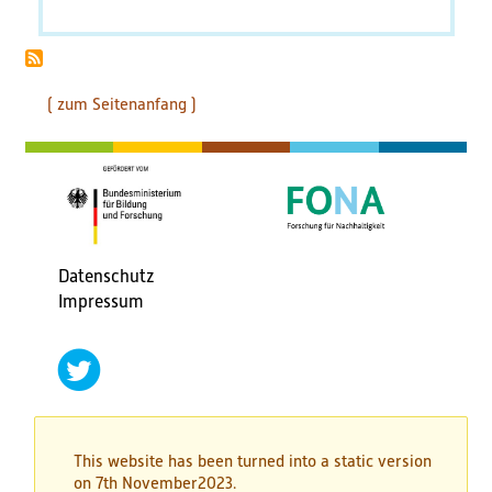
Bildungsmaterialien
Diskussionspapiere & Statuspapiere
( zum Seitenanfang )
Factsheets
Weitere Produkte
Leitfäden & Handbücher
Datenschutz
Fußbereichsmenü
Impressum
Technologien & Verfahren
social
Video & Audio
networks
twitter
Webinare
This website has been turned into a static version
Blog
on 7th November2023.