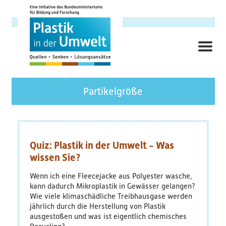
Direkt
zum
Inhalt
ME
Hauptnavigation
Forschungsschwerpunkt
Partikelgröße
Hintergrund
Ziele
Quiz: Plastik in der Umwelt - Was
wissen Sie?
Themenbereiche
Wenn ich eine Fleecejacke aus Polyester wasche,
kann dadurch Mikroplastik in Gewässer gelangen?
Querschnittsthemen
Wie viele klimaschädliche Treibhausgase werden
jährlich durch die Herstellung von Plastik
AnsprechpartnerInnen
ausgestoßen und was ist eigentlich chemisches