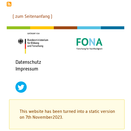
( zum Seitenanfang )
Datenschutz
Fußbereichsmenü
Impressum
social
networks
twitter
This website has been turned into a static version
on 7th November2023.