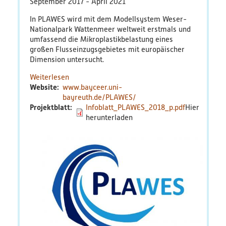
September 2017
April 2021
Bildungsmaterialien
In PLAWES wird mit dem Modellsystem Weser-
Nationalpark Wattenmeer weltweit erstmals und
Diskussionspapiere & Statuspapiere
umfassend die Mikroplastikbelastung eines
großen Flusseinzugsgebietes mit europäischer
Dimension untersucht.
Factsheets
Weiterlesen
über
Website
www.bayceer.uni-
PLAWES
Weitere Produkte
bayreuth.de/PLAWES/
Projektblatt
Infoblatt_PLAWES_2018_p.pdf
Leitfäden & Handbücher
Technologien & Verfahren
Video & Audio
Webinare
Blog