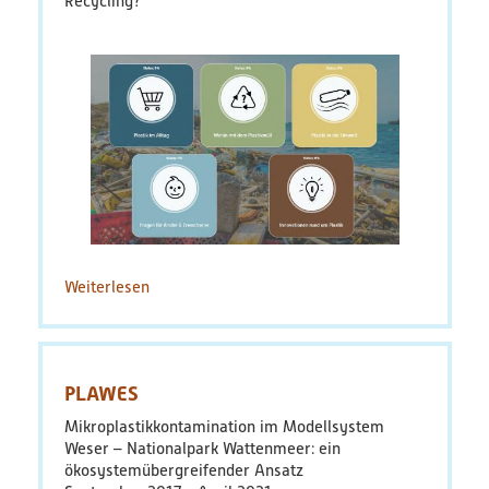
Recycling?
PlastikNet
Verbundprojekte
Übersicht
Übersichtskarte
Veranstaltungen
Weiterlesen
über
Publikationen
Quiz:
Plastik
in
News
der
PLAWES
Umwelt
Ergebnisse
-
Mikroplastikkontamination im Modellsystem
Was
Weser – Nationalpark Wattenmeer: ein
Veröffentlichungen
wissen
ökosystemübergreifender Ansatz
Sie?