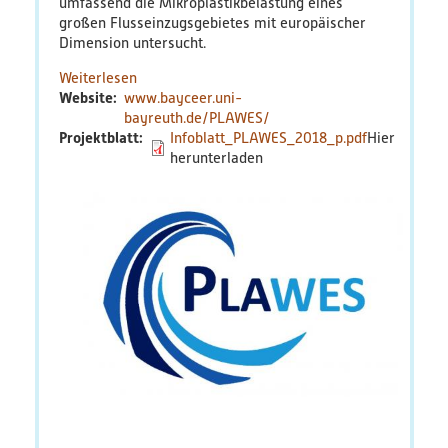
umfassend die Mikroplastikbelastung eines
großen Flusseinzugsgebietes mit europäischer
PlastikNet
Dimension untersucht.
Weiterlesen
über
Verbundprojekte
Website
www.bayceer.uni-
PLAWES
bayreuth.de/PLAWES/
Übersicht
Projektblatt
Infoblatt_PLAWES_2018_p.pdf
Übersichtskarte
Veranstaltungen
Publikationen
News
Ergebnisse
Veröffentlichungen