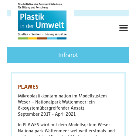
Direkt
zum
Inhalt
ME
Hauptnavigation
Forschungsschwerpunkt
Infrarot
Hintergrund
Ziele
PLAWES
Mikroplastikkontamination im Modellsystem
Themenbereiche
Weser – Nationalpark Wattenmeer: ein
ökosystemübergreifender Ansatz
September 2017
April 2021
Querschnittsthemen
In PLAWES wird mit dem Modellsystem Weser-
AnsprechpartnerInnen
Nationalpark Wattenmeer weltweit erstmals und