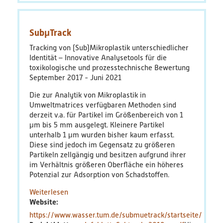
Bildungsmaterialien
SubμTrack
Diskussionspapiere & Statuspapiere
Tracking von (Sub)Mikroplastik unterschiedlicher
Identität – Innovative Analysetools für die
Factsheets
toxikologische und prozesstechnische Bewertung
September 2017
Juni 2021
Weitere Produkte
Die zur Analytik von Mikroplastik in
Umweltmatrices verfügbaren Methoden sind
Leitfäden & Handbücher
derzeit v.a. für Partikel im Größenbereich von 1
μm bis 5 mm ausgelegt. Kleinere Partikel
unterhalb 1 μm wurden bisher kaum erfasst.
Technologien & Verfahren
Diese sind jedoch im Gegensatz zu größeren
Partikeln zellgängig und besitzen aufgrund ihrer
Video & Audio
im Verhältnis größeren Oberfläche ein höheres
Potenzial zur Adsorption von Schadstoffen.
Webinare
Weiterlesen
über
Website
SubμTrack
https://www.wasser.tum.de/submuetrack/startseite/
Blog