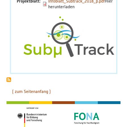
Projektblatt
Infoblatt_Subtrack_2018_p.pdf
( zum Seitenanfang )