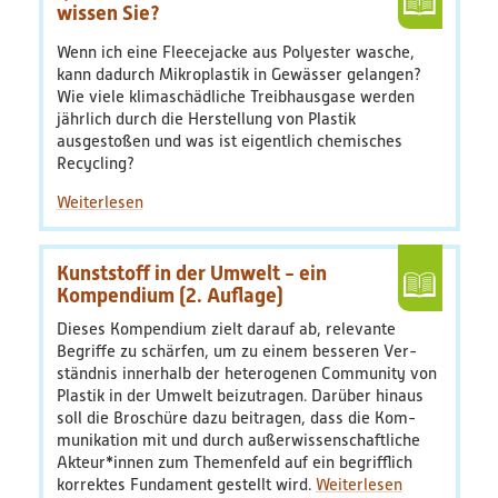
wissen Sie?
Bildungsmaterialien
Wenn ich eine Fleecejacke aus Polyester wasche,
kann dadurch Mikroplastik in Gewässer gelangen?
Diskussionspapiere & Statuspapiere
Wie viele klimaschädliche Treibhausgase werden
jährlich durch die Herstellung von Plastik
Factsheets
ausgestoßen und was ist eigentlich chemisches
Recycling?
Weitere Produkte
Leitfäden & Handbücher
Kunststoff in der Umwelt - ein
Kompendium (2. Auflage)
Technologien & Verfahren
Dieses Kompendium zielt darauf ab, relevante
Begriffe zu schärfen, um zu einem besseren Ver­
Video & Audio
ständnis innerhalb der heterogenen Community von
Plastik in der Umwelt beizutragen. Darüber hinaus
soll die Broschüre dazu beitragen, dass die Kom­
Webinare
munikation mit und durch außerwissenschaftliche
Akteur*innen zum Themenfeld auf ein begrifflich
Blog
korrektes Fundament gestellt wird.