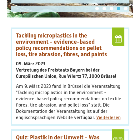
PlastikNet
Verbundprojekte
Tackling microplastics in the
Übersicht
environment - evidence-based
policy recommendations on pellet
loss, tire abrasion, fibres, and paints
Übersichtskarte
09. März 2023
Vertretung des Freistaats Bayern bei der
Veranstaltungen
Europäischen Union, Rue Wiertz 77, 1000 Brüssel
Am 9. März 2023 fand in Brüssel die Veranstaltung
Publikationen
"Tackling microplastics in the environment -
evidence-based policy recommendations on textile
News
fibres, tire abrasion, and pellet loss" statt. Die
Dokumentation der Veranstaltung ist auf der
Ergebnisse
englischsprachigen Website verfügbar.
Veröffentlichungen
Quiz: Plastik in der Umwelt - Was