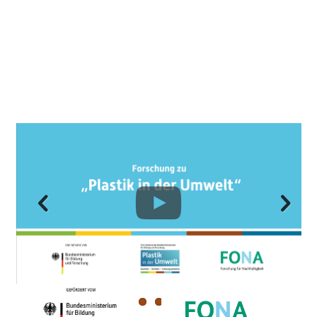
Previous
Next
( zum Seitenanfang )