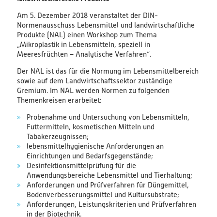
Am 5. Dezember 2018 veranstaltet der DIN-
PlastikNet
Normenausschuss Lebensmittel und landwirtschaftliche
Produkte (NAL) einen Workshop zum Thema
Verbundprojekte
„Mikroplastik in Lebensmitteln, speziell in
Meeresfrüchten – Analytische Verfahren“.
Übersicht
Der NAL ist das für die Normung im Lebensmittelbereich
sowie auf dem Landwirtschaftssektor zuständige
Übersichtskarte
Gremium. Im NAL werden Normen zu folgenden
Themenkreisen erarbeitet:
Veranstaltungen
Probenahme und Untersuchung von Lebensmitteln,
Futtermitteln, kosmetischen Mitteln und
Publikationen
Tabakerzeugnissen;
lebensmittelhygienische Anforderungen an
Einrichtungen und Bedarfsgegenstände;
News
Desinfektionsmittelprüfung für die
Anwendungsbereiche Lebensmittel und Tierhaltung;
Ergebnisse
Anforderungen und Prüfverfahren für Düngemittel,
Bodenverbesserungsmittel und Kultursubstrate;
Veröffentlichungen
Anforderungen, Leistungskriterien und Prüfverfahren
in der Biotechnik.