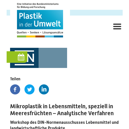
Direkt
zum
Inhalt
ME
Hauptnavigation
Forschungsschwerpunkt
Hintergrund
Ziele
Teilen
Themenbereiche
Mikroplastik in Lebensmitteln, speziell in
Querschnittsthemen
Meeresfrüchten – Analytische Verfahren
Workshop des DIN-Normenausschusses Lebensmittel und
AnsprechpartnerInnen
landwirtschaftliche Produkte