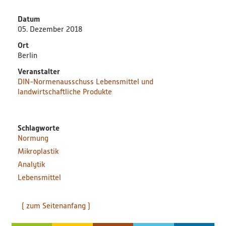
Bildungsmaterialien
Datum
05. Dezember 2018
Diskussionspapiere & Statuspapiere
Ort
Berlin
Factsheets
Veranstalter
DIN-Normenausschuss Lebensmittel und
Weitere Produkte
landwirtschaftliche Produkte
Leitfäden & Handbücher
Schlagworte
Normung
Technologien & Verfahren
Mikroplastik
Analytik
Video & Audio
Lebensmittel
Webinare
( zum Seitenanfang )
Blog