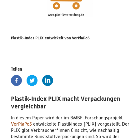
PlastikNet
Verbundprojekte
Plastik-Indes PLIX entwickelt von VerPlaPoS
Übersicht
Übersichtskarte
Teilen
Veranstaltungen
Publikationen
Plastik‐Index PLIX macht Verpackungen
News
vergleichbar
Ergebnisse
In diesem Paper wird der im BMBF-Forschungsprojekt
VerPlaPoS
entwickelte Plastikindex (PLIX) vorgestellt. Der
Veröffentlichungen
PLIX gibt Verbraucher*innen Einsicht, wie nachhaltig
bestimmte Kunststoffverpackungen sind. So wird der