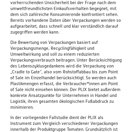
vorherrschenden Unsicherheit bei der Frage nach dem
Bildungsmaterialien
umweltfreundlichsten Einkaufsverhalten begegnet, mit
dem sich zahlreiche Konsumierende konfrontiert sehen.
Bereits vorhandene Daten über Verpackungen werden so
Diskussionspapiere & Statuspapiere
aufgearbeitet, dass schnell und klar verständlich darauf
zugegriffen werden kann.
Factsheets
Die Bewertung von Verpackungen basiert auf
Verpackungsmenge, Recyclingfähigkeit und
Weitere Produkte
Umweltwirkung und soll zu einem reduzierten
Verpackungsverbrauch beitragen. Unter Berücksichtigung
des Lebenszyklusgedankens wird die Verpackung von
Leitfäden & Handbücher
„Cradle to Gate“, also vom Rohstoffabbau bis zum Point
of Sale im Einzelhandel berücksichtigt. So werden auch
Technologien & Verfahren
Plastikmengen erfasst, die Verbraucher*innen am Point
of Sale nicht einsehen können. Der PLIX bietet außerdem
konkrete Ansatzpunkte für Unternehmen in Handel und
Video & Audio
Logistik, ihren gesamten ökologischen Fußabdruck zu
minimieren.
Webinare
In der vorliegenden Fallstudie dient der PLIX als
Instrument zum Vergleich verschiedener Verpackungen
Blog
innerhalb der Produktgruppe Tomaten. Grundsätzlich ist