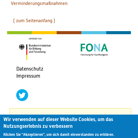
Verminderungsmaßnahmen
( zum Seitenanfang )
Datenschutz
Fußbereichsmenü
Impressum
social
networks
twitter
Wir verwenden auf dieser Website Cookies, um das
This website has been turned into a static version
Nutzungserlebnis zu verbessern
on 7th November2023.
Klicken Sie "Akzeptieren", um sich damit einverstanden zu erklären.