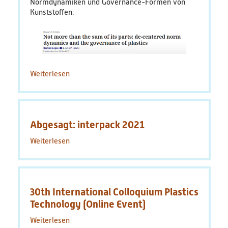
Normdynamiken und Governance-Formen von
Kunststoffen.
Weiterlesen
über
Not
more
than
the
Abgesagt: interpack 2021
sum
of
Weiterlesen
über
its
Abgesagt:
parts:
interpack
de-
2021
centered
norm
30th International Colloquium Plastics
dynamics
Technology (Online Event)
and
the
Weiterlesen
über
governance