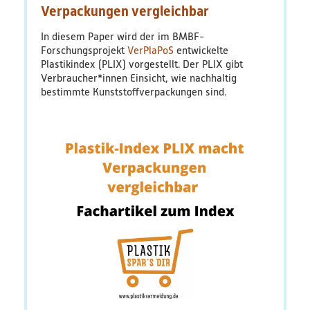
Aktuelle
Verpackungen vergleichbar
Bildungsmaterialien
Diskussionen,
Trends
In diesem Paper wird der im BMBF-
Diskussionspapiere & Statuspapiere
und
Forschungsprojekt
VerPlaPoS
entwickelte
politische
Plastikindex (PLIX) vorgestellt. Der PLIX gibt
Herausforderungen
Verbraucher*innen Einsicht, wie nachhaltig
Factsheets
bestimmte Kunststoffverpackungen sind.
Weitere Produkte
Leitfäden & Handbücher
Technologien & Verfahren
Video & Audio
Webinare
Blog