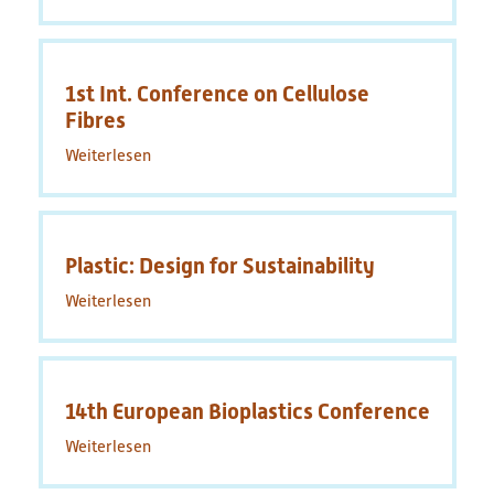
30th
of
International
plastics
Colloquium
Plastics
1st Int. Conference on Cellulose
Technology
(Online
Fibres
Event)
Weiterlesen
über
1st
Int.
Conference
on
Plastic: Design for Sustainability
Cellulose
Fibres
Weiterlesen
über
Plastic:
Design
for
Sustainability
14th European Bioplastics Conference
Weiterlesen
über
14th
European