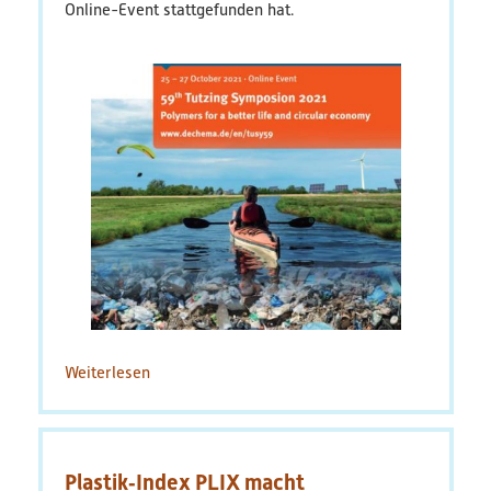
Online-Event stattgefunden hat.
PlastikNet
Verbundprojekte
Übersicht
Übersichtskarte
Veranstaltungen
Publikationen
News
Weiterlesen
über
Eine
Ergebnisse
Kreislaufwirtschaft
für
Veröffentlichungen
Kunststoffe
Plastik‐Index PLIX macht
–