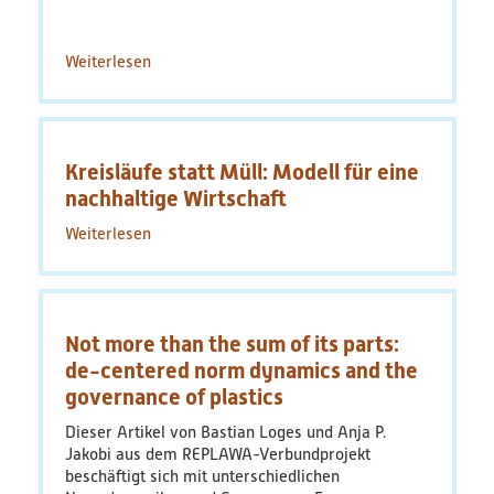
Weiterlesen
über
Plastik‐
Index
PLIX
macht
Kreisläufe statt Müll: Modell für eine
Verpackungen
vergleichbar
nachhaltige Wirtschaft
Weiterlesen
über
Kreisläufe
statt
Müll:
Modell
Not more than the sum of its parts:
für
eine
de-centered norm dynamics and the
nachhaltige
governance of plastics
Wirtschaft
Dieser Artikel von Bastian Loges und Anja P.
Jakobi aus dem REPLAWA-Verbundprojekt
beschäftigt sich mit unterschiedlichen