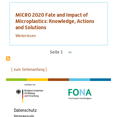
Bioplastics
Conference
MICRO 2020 Fate and Impact of
Microplastics: Knowledge, Actions
and Solutions
Weiterlesen
über
MICRO
2020
Fate
Seite 1
Nächste
››
Seitennummerierung
and
Seite
Impact
of
( zum Seitenanfang )
Microplastics:
Knowledge,
Actions
and
Solutions
Datenschutz
Fußbereichsmenü
Impressum