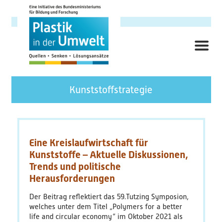
Direkt
zum
Inhalt
ME
Hauptnavigation
Forschungsschwerpunkt
Kunststoffstrategie
Hintergrund
Ziele
Eine Kreislaufwirtschaft für
Kunststoffe – Aktuelle Diskussionen,
Themenbereiche
Trends und politische
Herausforderungen
Querschnittsthemen
Der Beitrag reflektiert das 59.Tutzing Symposion,
welches unter dem Titel „Polymers for a better
AnsprechpartnerInnen
life and circular economy“ im Oktober 2021 als