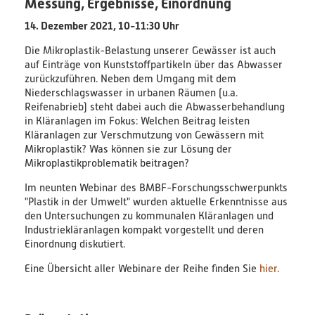
Messung, Ergebnisse, Einordnung
PlastikNet
14. Dezember 2021, 10-11:30 Uhr
Die Mikroplastik-Belastung unserer Gewässer ist auch
Verbundprojekte
auf Einträge von Kunststoffpartikeln über das Abwasser
zurückzuführen. Neben dem Umgang mit dem
Übersicht
Niederschlagswasser in urbanen Räumen (u.a.
Reifenabrieb) steht dabei auch die Abwasserbehandlung
in Kläranlagen im Fokus: Welchen Beitrag leisten
Übersichtskarte
Kläranlagen zur Verschmutzung von Gewässern mit
Mikroplastik? Was können sie zur Lösung der
Mikroplastikproblematik beitragen?
Veranstaltungen
Im neunten Webinar des BMBF-Forschungsschwerpunkts
Publikationen
"Plastik in der Umwelt" wurden aktuelle Erkenntnisse aus
den Untersuchungen zu kommunalen Kläranlagen und
News
Industriekläranlagen kompakt vorgestellt und deren
Einordnung diskutiert.
Ergebnisse
Eine Übersicht aller Webinare der Reihe finden Sie
hier
.
Veröffentlichungen