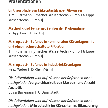
Präsentationen
Bildungsmaterialien
Eintragspfade von Mikroplastik über Abwasser
Tim Fuhrmann (Emscher Wassertechnik GmbH & Lippe
Diskussionspapiere & Statuspapiere
Wassertechnik GmbH)
Methodik und Fehlergrößen bei der Probenahme
Factsheets
Philipp Lau (TU Berlin)
Mikroplastik-Befunde in kommunalen Kläranlagen mit
Weitere Produkte
und ohne nachgeschaltete Filtration
Tim Fuhrmann (Emscher Wassertechnik GmbH & Lippe
Leitfäden & Handbücher
Wassertechnik GmbH)
Mikroplastik-Befunde in Industriekläranlagen
Technologien & Verfahren
Felix Weber (HS RheinMain)
Die Präsentation wird auf Wunsch der Referentin nicht
Video & Audio
hochgeladen.
Vergleichbarkeit von Massen- und Anzahl-
Analytik
Webinare
Luisa Barkmann (TU Darmstadt)
Die Präsentation wird auf Wunsch der Referentin nicht
Blog
hochgeladen:
Mikroplastik im Klärschlamm, Bilanzierung