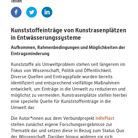
Teilen
PlastikNet
Verbundprojekte
Kunststoffeinträge von Kunstrasenplätzen
in Entwässerungssysteme
Übersicht
Aufkommen, Rahmenbedingungen und Möglichkeiten der
Eintragsminderung
Übersichtskarte
Kunststoffe als Umweltproblem stehen seit längerem im
Fokus von Wissenschaft, Politik und Öffentlichkeit.
Veranstaltungen
Diverse Quellen und Eintragspfade wurden bereits
identifiziert und entsprechend vielfältige Maßnahmen
Publikationen
entwickelt, um Einträge in die Umwelt zu reduzieren und
möglichst zu vermeiden. Kunstrasenplätze stellen hierbei
News
eine spezielle Quelle für Kunststoffeinträge in die
Umwelt dar.
Ergebnisse
Die Autor*innen aus dem Verbundprojekt
InRePlast
stellen zunächst eigene Forschungsergebnisse zur
Veröffentlichungen
Thematik dar und setzen diese in Bezug zum Status Quo
der Wissenschaft. Darüber hinaus widmen sie sich