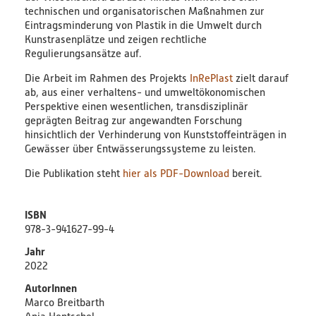
technischen und organisatorischen Maßnahmen zur
Bildungsmaterialien
Eintragsminderung von Plastik in die Umwelt durch
Kunstrasenplätze und zeigen rechtliche
Diskussionspapiere & Statuspapiere
Regulierungsansätze auf.
Die Arbeit im Rahmen des Projekts
InRePlast
zielt darauf
Factsheets
ab, aus einer verhaltens- und umweltökonomischen
Perspektive einen wesentlichen, transdisziplinär
geprägten Beitrag zur angewandten Forschung
Weitere Produkte
hinsichtlich der Verhinderung von Kunststoffeinträgen in
Gewässer über Entwässerungssysteme zu leisten.
Leitfäden & Handbücher
Die Publikation steht
hier als PDF-Download
bereit.
Technologien & Verfahren
ISBN
978-3-941627-99-4
Video & Audio
Jahr
2022
Webinare
Autor
AutorInnen
Marco Breitbarth
Blog