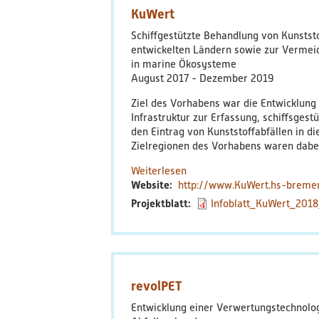
KuWert
Schiffgestützte Behandlung von Kunstst
entwickelten Ländern sowie zur Vermei
in marine Ökosysteme
August 2017
Dezember 2019
Ziel des Vorhabens war die Entwicklun
Infrastruktur zur Erfassung, schiffsge
den Eintrag von Kunststoffabfällen in 
Zielregionen des Vorhabens waren dabei
Weiterlesen
über
Website
http://www.KuWert.hs-breme
KuWert
Projektblatt
Infoblatt_KuWert_2018
revolPET
Entwicklung einer Verwertungstechnolog