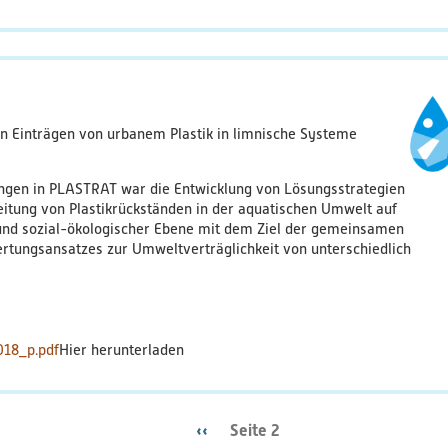
n Einträgen von urbanem Plastik in limnische Systeme
ngen in PLASTRAT war die Entwicklung von Lösungsstrategien
itung von Plastikrückständen in der aquatischen Umwelt auf
 und sozial-ökologischer Ebene mit dem Ziel der gemeinsamen
ertungsansatzes zur Umweltverträglichkeit von unterschiedlich
018_p.pdf
Vorherige
‹‹
Seite 2