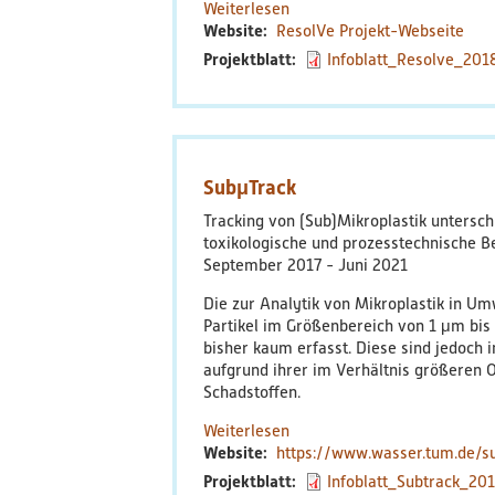
Weiterlesen
über
Website
ResolVe Projekt-Webseite
ResolVe
Projektblatt
Infoblatt_Resolve_201
SubμTrack
Tracking von (Sub)Mikroplastik unterschi
toxikologische und prozesstechnische 
September 2017
Juni 2021
Die zur Analytik von Mikroplastik in Um
Partikel im Größenbereich von 1 μm bis
bisher kaum erfasst. Diese sind jedoch 
aufgrund ihrer im Verhältnis größeren O
Schadstoffen.
Weiterlesen
über
Website
https://www.wasser.tum.de/su
SubμTrack
Projektblatt
Infoblatt_Subtrack_201