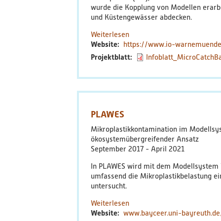
wurde die Kopplung von Modellen erarb
und Küstengewässer abdecken.
Weiterlesen
über
Website
https://www.io-warnemuende.
MicroCatch_Balt
Projektblatt
Infoblatt_MicroCatchB
PLAWES
Mikroplastikkontamination im Modellsy
ökosystemübergreifender Ansatz
September 2017
April 2021
In PLAWES wird mit dem Modellsystem 
umfassend die Mikroplastikbelastung e
untersucht.
Weiterlesen
über
Website
www.bayceer.uni-bayreuth.d
PLAWES