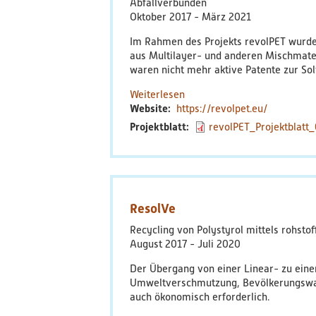
Abfallverbunden
Oktober 2017
März 2021
Im Rahmen des Projekts revolPET wurde 
aus Multilayer- und anderen Mischmater
waren nicht mehr aktive Patente zur Sol
Weiterlesen
über
Website
https://revolpet.eu/
revolPET
Projektblatt
revolPET_Projektblatt_
ResolVe
Recycling von Polystyrol mittels rohsto
August 2017
Juli 2020
Der Übergang von einer Linear- zu einer
Umweltverschmutzung, Bevölkerungswac
auch ökonomisch erforderlich.