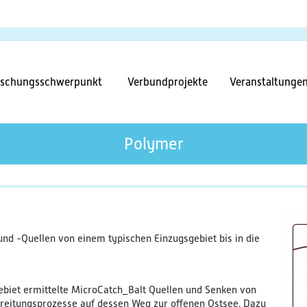
Direkt
zum
Inhalt
tnavigation
rschungsschwerpunkt
Verbundprojekte
Veranstaltunge
Polymer
nd -Quellen von einem typischen Einzugsgebiet bis in die
biet ermittelte MicroCatch_Balt Quellen und Senken von
breitungsprozesse auf dessen Weg zur offenen Ostsee. Dazu