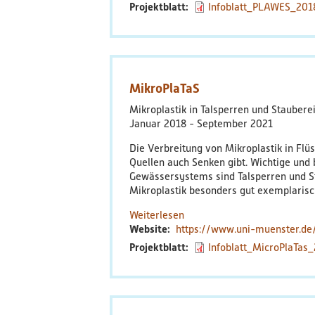
Projektblatt
Infoblatt_PLAWES_201
MikroPlaTaS
Mikroplastik in Talsperren und Staubere
Januar 2018
September 2021
Die Verbreitung von Mikroplastik in Flü
Quellen auch Senken gibt. Wichtige und
Gewässersystems sind Talsperren und St
Mikroplastik besonders gut exemplarisc
Weiterlesen
über
Website
https://www.uni-muenster.de
MikroPlaTaS
Projektblatt
Infoblatt_MicroPlaTas