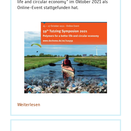
life and circular economy“ im Oktober 2021 als
Online-Event stattgefunden hat.
Weiterlesen
über
Eine
Kreislaufwirtschaft
für
Kunststoffe