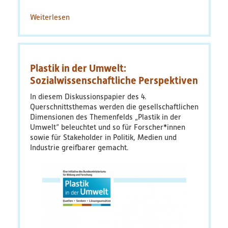
Weiterlesen
über
Hintergrundpapier:
Plastikpolitik
in
Deutschland
Plastik in der Umwelt:
und
der
Sozialwissenschaftliche Perspektiven
EU
In diesem Diskussionspapier des 4.
Querschnittsthemas werden die gesellschaftlichen
Dimensionen des Themenfelds „Plastik in der
Umwelt“ beleuchtet und so für Forscher*innen
sowie für Stakeholder in Politik, Medien und
Industrie greifbarer gemacht.