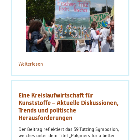
Weiterlesen
über
Wege
zum
nachhaltigen
Umgang
Eine Kreislaufwirtschaft für
mit
Kunststoffen
Kunststoffe – Aktuelle Diskussionen,
Trends und politische
Herausforderungen
Der Beitrag reflektiert das 59.Tutzing Symposion,
welches unter dem Titel „Polymers for a better