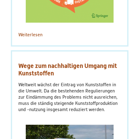
Bildungsmaterialien
Diskussionspapiere & Statuspapiere
Weiterlesen
über
Factsheets
Without
a
Debate
Weitere Produkte
on
Wege zum nachhaltigen Umgang mit
Sufficiency,
Leitfäden & Handbücher
a
Kunststoffen
Circular
Plastics
Weltweit wächst der Eintrag von Kunststoffen in
Technologien & Verfahren
Economy
die Umwelt. Da die bestehenden Regulierungen
will
zur Eindämmung des Problems nicht ausreichen,
Video & Audio
Remain
muss die ständig steigende Kunststoffproduktion
an
und -nutzung insgesamt reduziert werden.
Illusion
Webinare
Blog