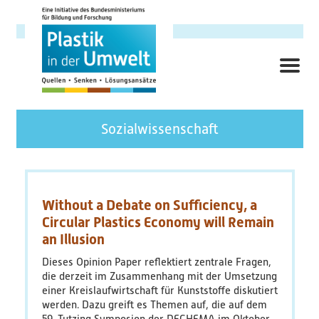
Direkt
zum
Inhalt
ME
Hauptnavigation
Forschungsschwerpunkt
Sozialwissenschaft
Hintergrund
Ziele
Without a Debate on Sufficiency, a
Circular Plastics Economy will Remain
Themenbereiche
an Illusion
Dieses Opinion Paper reflektiert zentrale Fragen,
Querschnittsthemen
die derzeit im Zusammenhang mit der Umsetzung
einer Kreislaufwirtschaft für Kunststoffe diskutiert
werden. Dazu greift es Themen auf, die auf dem
AnsprechpartnerInnen