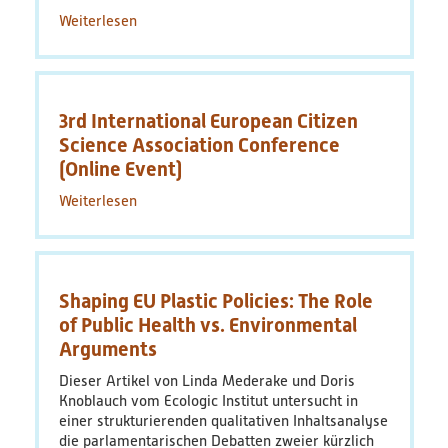
Weiterlesen
über
PhD-
WinterSchool
„Plastik
in
3rd International European Citizen
der
Umwelt“
Science Association Conference
(Online Event)
Weiterlesen
über
3rd
International
European
Citizen
Shaping EU Plastic Policies: The Role
Science
Association
of Public Health vs. Environmental
Conference
Arguments
(Online
Dieser Artikel von Linda Mederake und Doris
Event)
Knoblauch vom Ecologic Institut untersucht in
einer strukturierenden qualitativen Inhaltsanalyse
die parlamentarischen Debatten zweier kürzlich