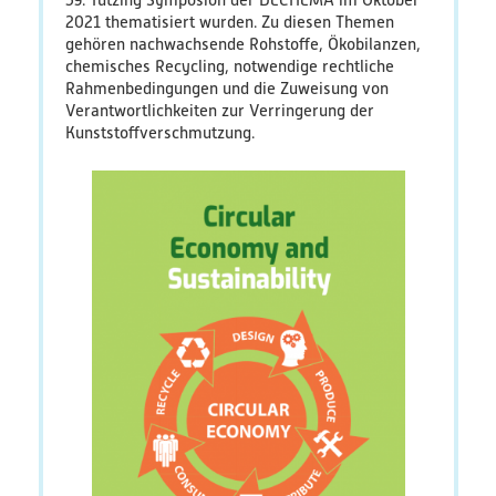
59. Tutzing Symposion der DECHEMA im Oktober
2021 thematisiert wurden. Zu diesen Themen
PlastikNet
gehören nachwachsende Rohstoffe, Ökobilanzen,
chemisches Recycling, notwendige rechtliche
Rahmenbedingungen und die Zuweisung von
Verbundprojekte
Verantwortlichkeiten zur Verringerung der
Kunststoffverschmutzung.
Übersicht
Übersichtskarte
Veranstaltungen
Publikationen
News
Ergebnisse
Veröffentlichungen