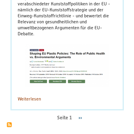
verabschiedeter Kunststoffpolitiken in der EU -
nämlich der EU-Kunststoffstrategie und der
Einweg-Kunststoffrichtlinie - und bewertet die
Relevanz von gesundheitlichen und
umweltbezogenen Argumenten für die EU-
Debatte.
Weiterlesen
über
Shaping
EU
Plastic
Seite 1
Nächste
››
Seitennummerierung
Policies:
Seite
The